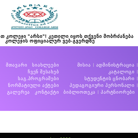
თ კოლეჯი "არსი"! კეთილი იყოს თქვენი მობრძანება
კოლეჯის ოფიციალურ ვებ-გვერდზე
მთავარი
სიახლეები
მისია
ადმინისტრაცია
ჩვენ შესახებ
კატალოგი
საგ.პროგრამები
სტუდენტის ცნობარი
ნორმატიული აქტები
პედაგოგიური პერსონალი
გალერეა
კონტაქტი
ბიბლიოთეკა
პარტნიორები