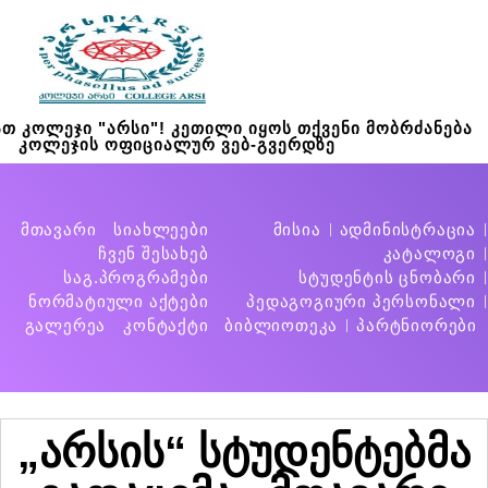
თ კოლეჯი "არსი"! კეთილი იყოს თქვენი მობრძანება
კოლეჯის ოფიციალურ ვებ-გვერდზე
მთავარი
სიახლეები
მისია
ადმინისტრაცია
ჩვენ შესახებ
კატალოგი
საგ.პროგრამები
სტუდენტის ცნობარი
ნორმატიული აქტები
პედაგოგიური პერსონალი
გალერეა
კონტაქტი
ბიბლიოთეკა
პარტნიორები
„არსის“ სტუდენტებმა