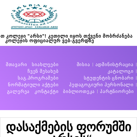
თ კოლეჯი "არსი"! კეთილი იყოს თქვენი მობრძანება
კოლეჯის ოფიციალურ ვებ-გვერდზე
მთავარი
სიახლეები
მისია
ადმინისტრაცია
ჩვენ შესახებ
კატალოგი
საგ.პროგრამები
სტუდენტის ცნობარი
ნორმატიული აქტები
პედაგოგიური პერსონალი
გალერეა
კონტაქტი
ბიბლიოთეკა
პარტნიორები
დასაქმების ფორუმში