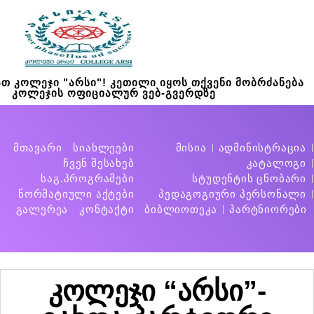
თ კოლეჯი "არსი"! კეთილი იყოს თქვენი მობრძანება
კოლეჯის ოფიციალურ ვებ-გვერდზე
მთავარი
სიახლეები
მისია
ადმინისტრაცია
ჩვენ შესახებ
კატალოგი
საგ.პროგრამები
სტუდენტის ცნობარი
ნორმატიული აქტები
პედაგოგიური პერსონალი
გალერეა
კონტაქტი
ბიბლიოთეკა
პარტნიორები
კოლეჯი “არსი”-