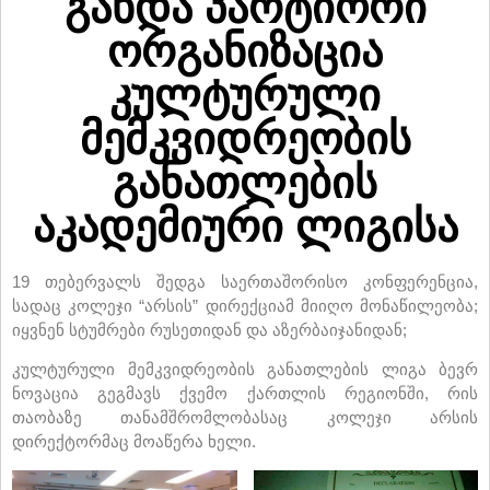
გახდა პარტიორი
ორგანიზაცია
კულტურული
მემკვიდრეობის
განათლების
აკადემიური ლიგისა
19 თებერვალს შედგა საერთაშორისო კონფერენცია,
სადაც კოლეჯი “არსის” დირექციამ მიიღო მონაწილეობა;
იყვნენ სტუმრები რუსეთიდან და აზერბაიჯანიდან;
კულტურული მემკვიდრეობის განათლების ლიგა ბევრ
ნოვაცია გეგმავს ქვემო ქართლის რეგიონში, რის
თაობაზე თანამშრომლობასაც კოლეჯი არსის
დირექტორმაც მოაწერა ხელი.