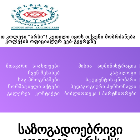
თ კოლეჯი "არსი"! კეთილი იყოს თქვენი მობრძანება
კოლეჯის ოფიციალურ ვებ-გვერდზე
მთავარი
სიახლეები
მისია
ადმინისტრაცია
ჩვენ შესახებ
კატალოგი
საგ.პროგრამები
სტუდენტის ცნობარი
ნორმატიული აქტები
პედაგოგიური პერსონალი
გალერეა
კონტაქტი
ბიბლიოთეკა
პარტნიორები
საზოგადოებრივი