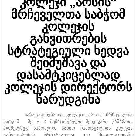
კოლეჯი „არსის“
მრჩეველთა საბჭომ
კოლეჯის
განვითრების
სტრატეგიული ხედვა
შეიმუშავა და
დასამტკიცებლად
კოლეჯის დირექტორს
წარუდგინა
საზოგადოებრივი კოლეჯი „არსის“ მრჩეველთა
საბჭომ მე – 2 შემაჯამებელი შეხვედრა გამართა,
რომელზეც საბოლოო სახით ჩამოაყალიბა კლეჯის
განვითარების სტრატეგიული და მოკლევადიანი