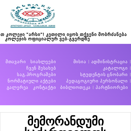
თ კოლეჯი "არსი"! კეთილი იყოს თქვენი მობრძანება
კოლეჯის ოფიციალურ ვებ-გვერდზე
მთავარი
სიახლეები
მისია
ადმინისტრაცია
ჩვენ შესახებ
კატალოგი
საგ.პროგრამები
სტუდენტის ცნობარი
ნორმატიული აქტები
პედაგოგიური პერსონალი
გალერეა
კონტაქტი
ბიბლიოთეკა
პარტნიორები
მემორანდუმი