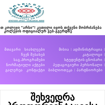
თ კოლეჯი "არსი"! კეთილი იყოს თქვენი მობრძანება
კოლეჯის ოფიციალურ ვებ-გვერდზე
მთავარი
სიახლეები
მისია
ადმინისტრაცია
ჩვენ შესახებ
კატალოგი
საგ.პროგრამები
სტუდენტის ცნობარი
ნორმატიული აქტები
პედაგოგიური პერსონალი
გალერეა
კონტაქტი
ბიბლიოთეკა
პარტნიორები
შეხვედრა