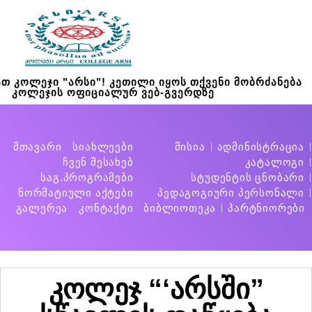
თ კოლეჯი "არსი"! კეთილი იყოს თქვენი მობრძანება
კოლეჯის ოფიციალურ ვებ-გვერდზე
მთავარი
სიახლეები
მისია
ადმინისტრაცია
ჩვენ შესახებ
კატალოგი
საგ.პროგრამები
სტუდენტის ცნობარი
ნორმატიული აქტები
პედაგოგიური პერსონალი
გალერეა
კონტაქტი
ბიბლიოთეკა
პარტნიორები
კოლეჯ “‘არსში”