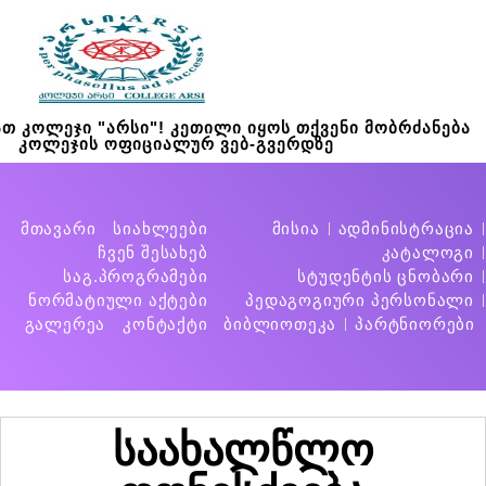
თ კოლეჯი "არსი"! კეთილი იყოს თქვენი მობრძანება
კოლეჯის ოფიციალურ ვებ-გვერდზე
მთავარი
სიახლეები
მისია
ადმინისტრაცია
ჩვენ შესახებ
კატალოგი
საგ.პროგრამები
სტუდენტის ცნობარი
ნორმატიული აქტები
პედაგოგიური პერსონალი
გალერეა
კონტაქტი
ბიბლიოთეკა
პარტნიორები
საახალწლო