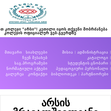
თ კოლეჯი "არსი"! კეთილი იყოს თქვენი მობრძანება
კოლეჯის ოფიციალურ ვებ-გვერდზე
მთავარი
სიახლეები
მისია
ადმინისტრაცია
ჩვენ შესახებ
კატალოგი
საგ.პროგრამები
სტუდენტის ცნობარი
ნორმატიული აქტები
პედაგოგიური პერსონალი
გალერეა
კონტაქტი
ბიბლიოთეკა
პარტნიორები
არსის