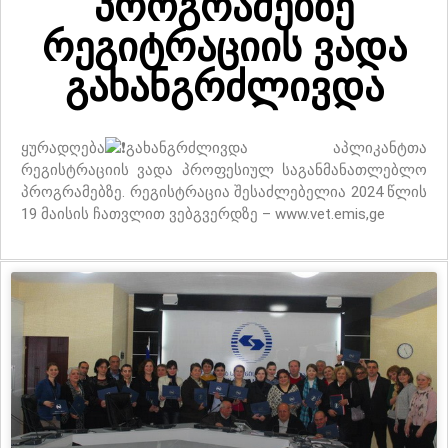
პროგრამებზე
რეგიტრაციის ვადა
გახანგრძლივდა
ყურადღება
გახანგრძლივდა აპლიკანტთა
რეგისტრაციის ვადა პროფესიულ საგანმანათლებლო
პროგრამებზე. რეგისტრაცია შესაძლებელია 2024 წლის
19 მაისის ჩათვლით ვებგვერდზე – www.vet.emis,ge