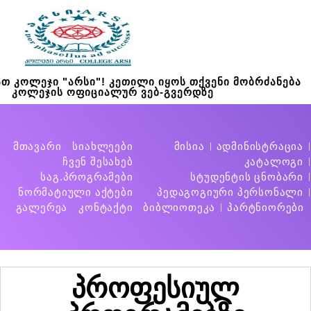
თ კოლეჯი "არსი"! კეთილი იყოს თქვენი მობრძანება
კოლეჯის ოფიციალურ ვებ-გვერდზე
მთავარი
სიახლეები
მისია
ადმინისტრაცია
ჩვენ შესახებ
კატალოგი
საგ.პროგრამები
სტუდენტის ცნობარი
ნორმატიული აქტები
პედაგოგიური პერსონალი
გალერეა
კონტაქტი
ბიბლიოთეკა
პარტნიორები
პროფესიულ