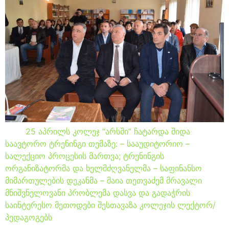
25 აპრილს კოლეჯ “არსში” ჩატარდა შიდა
საავტორო ტრენინგი თემაზე: – სააუდიტორიო –
სალექციო პროცესის მართვა; ტრენინგის
ორგანიზატორმა და ხელმძღვანელმა – საფინანსო
მიმართულების დეკანმა – მაია თეთვაძემ მრავალი
მნიშვნელოვანი პრობლემა დასვა და გადაჭრის
საინტერესო მეთოდები შესთავაზა კოლეჯის ლექტორ/
პედაგოგებს