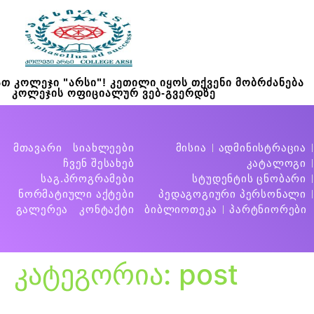
თ კოლეჯი "არსი"! კეთილი იყოს თქვენი მობრძანება
კოლეჯის ოფიციალურ ვებ-გვერდზე
მთავარი
სიახლეები
მისია
ადმინისტრაცია
ჩვენ შესახებ
კატალოგი
საგ.პროგრამები
სტუდენტის ცნობარი
ნორმატიული აქტები
პედაგოგიური პერსონალი
გალერეა
კონტაქტი
ბიბლიოთეკა
პარტნიორები
კატეგორია:
post